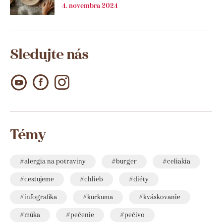
4. novembra 2024
Sledujte nás
Témy
alergia na potraviny
burger
celiakia
cestujeme
chlieb
diéty
infografika
kurkuma
kváskovanie
múka
pečenie
pečivo