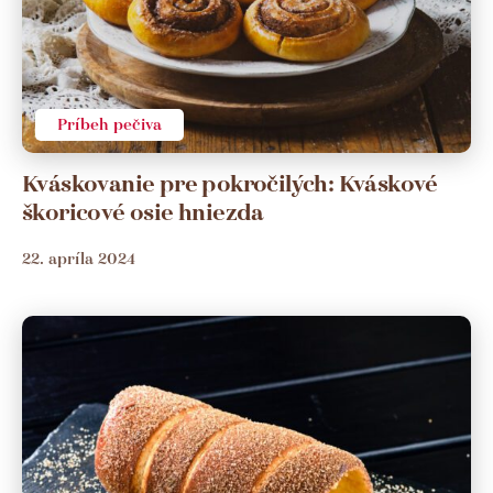
Príbeh pečiva
Kváskovanie pre pokročilých: Kváskové
škoricové osie hniezda
22. apríla 2024