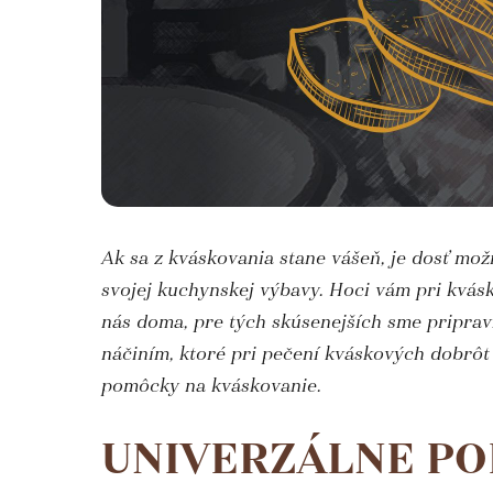
Ak sa z kváskovania stane vášeň, je dosť možn
svojej kuchynskej výbavy. Hoci vám pri kvás
nás doma, pre tých skúsenejších sme pripra
náčiním, ktoré pri pečení kváskových dobrôt 
pomôcky na kváskovanie.
UNIVERZÁLNE P