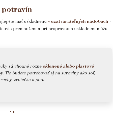
 potravín
najlepšie mať uskladnenú
v uzatvárateľných nádobách
–
odcovia premnožení a pri nesprávnom uskladnení môžu
múky sú vhodné rôzne
sklenené alebo plastové
y. Tie budete potrebovať aj na suroviny ako soľ,
orechy, zrniečka a pod.