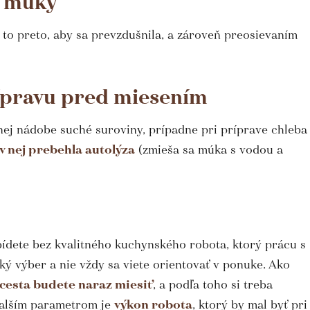
e múky
 to preto, aby sa prevzdušnila, a zároveň preosievaním
ípravu pred miesením
ej nádobe suché suroviny, prípadne pri príprave chleba
v nej prebehla autolýza
(zmieša sa múka s vodou a
bídete bez kvalitného kuchynského robota, ktorý prácu s
ý výber a nie vždy sa viete orientovať v ponuke. Ako
cesta budete naraz miesiť
, a podľa toho si treba
Ďalším parametrom je
výkon robota
, ktorý by mal byť pri