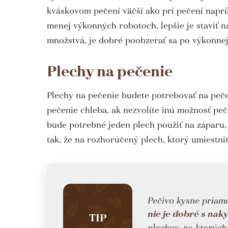
kváskovom pečení väčší ako pri pečení naprík
menej výkonných robotoch, lepšie je staviť n
množstvá, je dobré poobzerať sa po výkonnej
Plechy na pečenie
Plechy na pečenie budete potrebovať na peče
pečenie chleba, ak nezvolíte inú možnosť pe
bude potrebné jeden plech použiť na záparu,
tak, že na rozhorúčený plech, ktorý umiestnit
Pečivo kysne priamo
nie je dobré s na
TIP
plechov, na ktorých