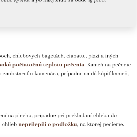
ch, chlebových bagetách, ciabatte, pizzi a iných
sokú počiatočnú teplotu pečenia
. Kameň na pečenie
ho zaobstarať u kamenára, prípadne sa dá kúpiť kameň,
ení na plechu, prípadne pri prekladaní chleba do
o chlieb
neprilepili o podložku
, na ktorej pečieme.