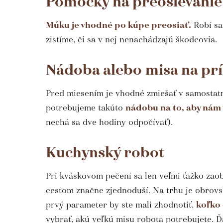
Pomôcky na preosievani
Múku je vhodné po kúpe preosiať.
Robí sa
zistíme, či sa v nej nenachádzajú škodcovia.
Nádoba alebo misa na pr
Pred miesením je vhodné zmiešať v samostatn
potrebujeme takúto
nádobu na to, aby nám 
nechá sa dve hodiny odpočívať).
Kuchynský robot
Pri kváskovom pečení sa len veľmi ťažko zao
cestom značne zjednoduší. Na trhu je obrovsk
prvý parameter by ste mali zhodnotiť,
koľko 
vybrať, akú veľkú misu robota potrebujete. 