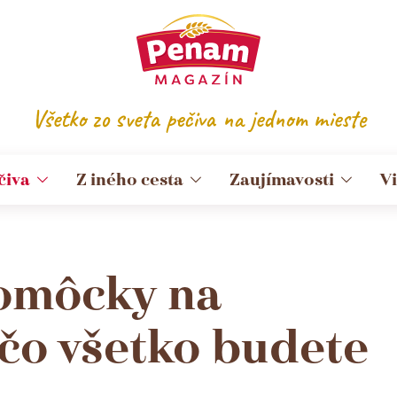
Všetko zo sveta pečiva na jednom mieste
čiva
Z iného cesta
Zaujímavosti
V
Pomôcky na
 čo všetko budete