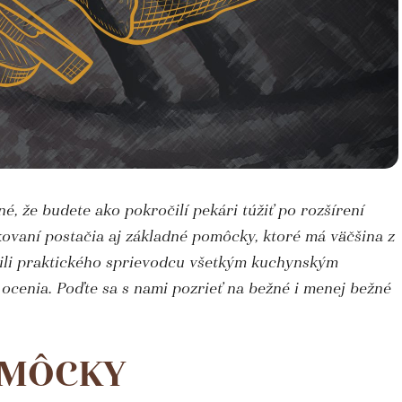
é, že budete ako pokročilí pekári túžiť po rozšírení
kovaní postačia aj základné pomôcky, ktoré má väčšina z
vili praktického sprievodcu všetkým kuchynským
ocenia. Poďte sa s nami pozrieť na bežné i menej bežné
OMÔCKY