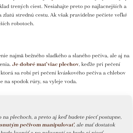
lad trených ciest. Nesiahajte preto po najlacnejších a
a zlatú strednú cestu. Ak však pravidelne pečiete veľké
ších robotoch.
nie najmä bežného sladkého a slaného pečiva, ale aj na
čenia.
Je dobré mať viac plechov
, keďže pri pečení
 ktorá sa robí pri pečení kváskového pečiva a chlebov
e na spodok rúry, sa vyleje voda.
 na plechoch, a preto aj keď budete piecť postupne,
kysnutým pečivom manipulovať
, ale mať dostatok
 bude kysnúť a po nakysnutí sa bude aj piecť