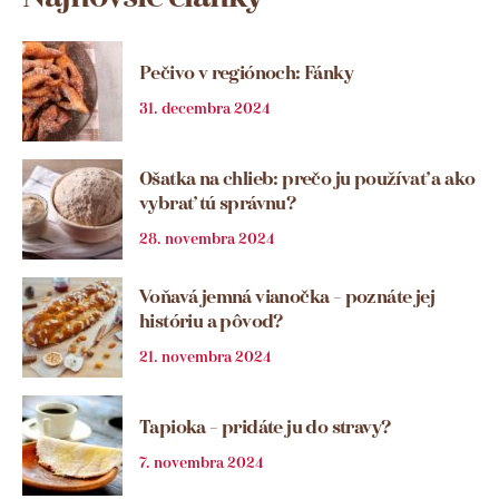
Pečivo v regiónoch: Fánky
31. decembra 2024
Ošatka na chlieb: prečo ju používať a ako
vybrať tú správnu?
28. novembra 2024
Voňavá jemná vianočka – poznáte jej
históriu a pôvod?
21. novembra 2024
Tapioka – pridáte ju do stravy?
7. novembra 2024